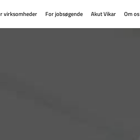
r virksomheder
For jobsøgende
Akut Vikar
Om os