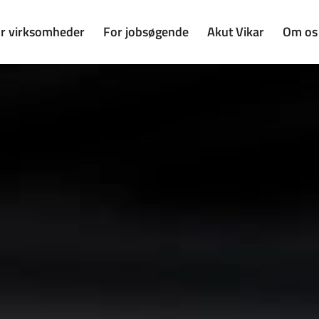
r virksomheder
For jobsøgende
Akut Vikar
Om os